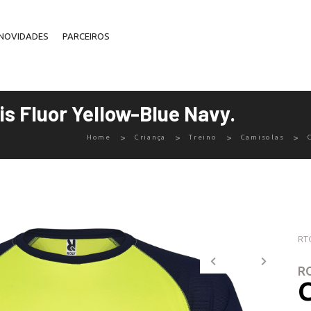
NOVIDADES
PARCEIROS
is Fluor Yellow-Blue Navy.
Home
Criança
Treino
Camisolas
RT
R