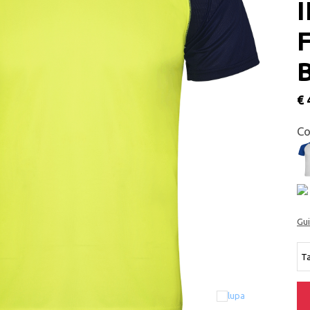
€ 
Co
Gu