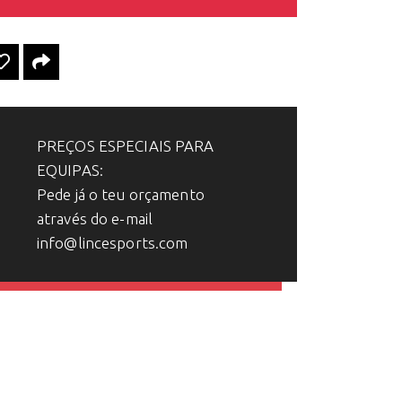
PREÇOS ESPECIAIS PARA
EQUIPAS:
Pede já o teu orçamento
através do e-mail
info@lincesports.com