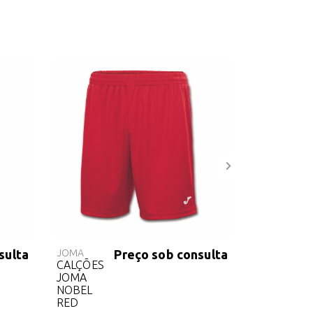
sulta
JOMA
Preço sob consulta
GIVOVA
CALÇÕES
CAMISOLA 
JOMA
AZUL MAR
NOBEL
RED