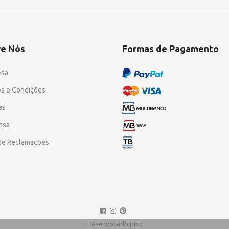
re Nós
Formas de Pagamento
esa
s e Condições
as
nsa
 de Reclamações
Desenvolvido por: