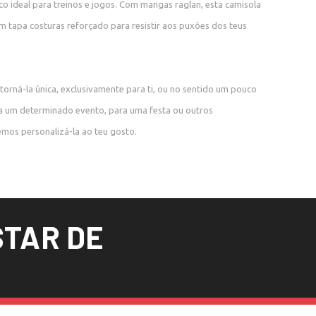
nico ideal para treinos e jogos. Com mangas raglan, esta camisola
m tapa costuras reforçado para resistir aos puxões dos teus
torná-la única, exclusivamente para ti, ou no sentido um pouco
ra um determinado evento, para uma festa ou outros
mos personalizá-la ao teu gosto.
TAR DE