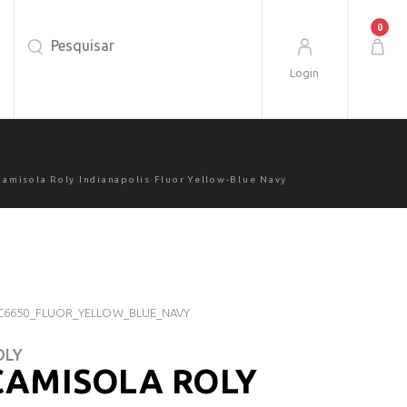
0
Login
Camisola Roly Indianapolis Fluor Yellow-Blue Navy
C6650_FLUOR_YELLOW_BLUE_NAVY
OLY
CAMISOLA ROLY