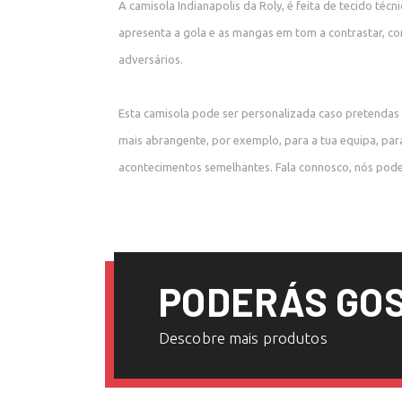
A camisola Indianapolis da Roly, é feita de tecido téc
apresenta a gola e as mangas em tom a contrastar, co
adversários.
Esta camisola pode ser personalizada caso pretendas 
mais abrangente, por exemplo, para a tua equipa, pa
acontecimentos semelhantes. Fala connosco, nós pode
PODERÁS GOS
Descobre mais produtos