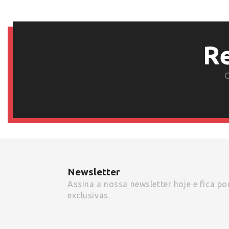
R
C
Newsletter
Assina a nossa newsletter hoje e fica p
exclusivas.