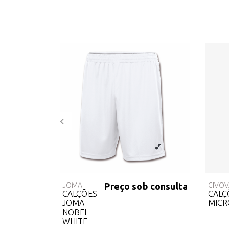
€ 3.50
JOMA
Preço sob consulta
GIVO
E
CALÇÕES
CALÇ
JOMA
MICR
NOBEL
WHITE