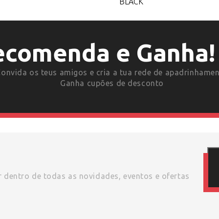
BLACK
ecomenda e Ganha!
onvida os teus amigos e cria a tua rede de apadrinhame
Ganha cupões de desconto
or dentro de todas as novidades, eventos e ofertas