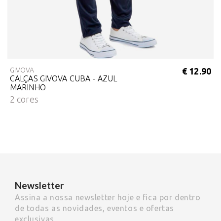
GIVOVA
€ 12.90
CALÇAS GIVOVA CUBA - AZUL
MARINHO
2 cores
Newsletter
Assina a nossa newsletter hoje e fica por dentro
de todas as novidades, eventos e ofertas
exclusivas.