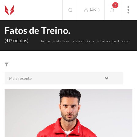
0
Login
Fatos de Treino.
(4 Produtos)
Home
Mulher
Vestuário
Fatos de Treino