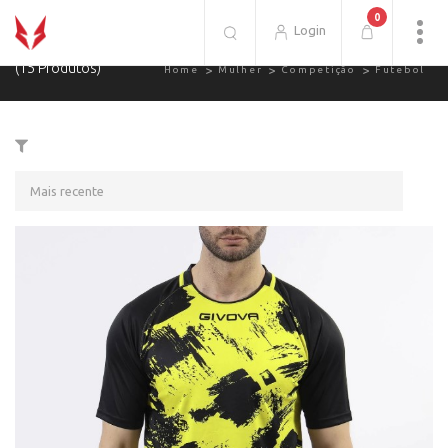
0
Futebol.
Login
(15 Produtos)
Home
Mulher
Competição
Futebol