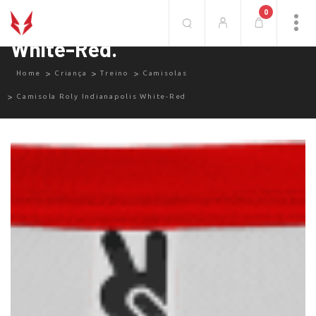
0
Camisola Roly Indianapolis
White-Red.
Home
Criança
Treino
Camisolas
Camisola Roly Indianapolis White-Red