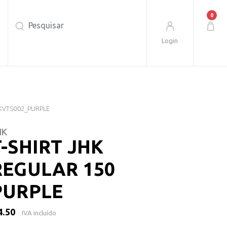
0
o
T-Shirts
T-Shirt JHK Regular 150 Purple
Login
KVTS002_PURPLE
HK
T-SHIRT JHK
REGULAR 150
PURPLE
4.50
IVA incluído