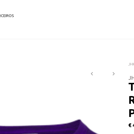
Purple.
RCEIROS
Home
Homem
Vestuári
JH
J
€ 