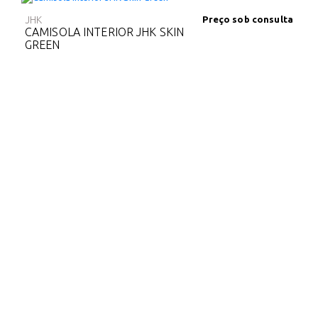
JHK
Preço sob consulta
CAMISOLA INTERIOR JHK SKIN
GREEN
ACERBIS
Preço sob
consulta
CAMISOLA TÉRMICA ACERBIS
EVO BLUE NAVY
ROLY
€ 13.90
CAMISOLA TÉRMICA ROLY
PRIME GREEN
JOMA
Preço sob consulta
CAMISOLA TÉRMICA JOMA
BRAMA BLACK