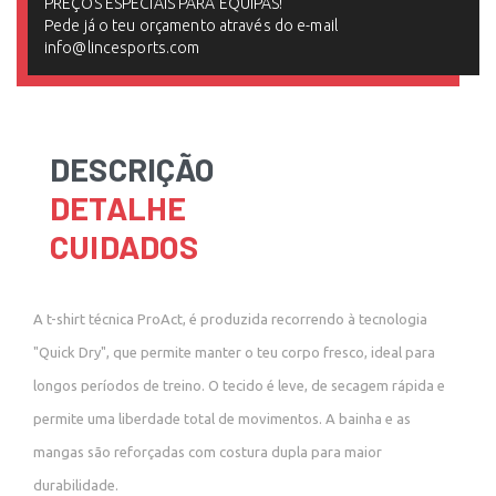
PREÇOS ESPECIAIS PARA EQUIPAS!
Pede já o teu orçamento através do e-mail
info@lincesports.com
DESCRIÇÃO
DETALHE
CUIDADOS
A t-shirt técnica ProAct, é produzida recorrendo à tecnologia
"Quick Dry", que permite manter o teu corpo fresco, ideal para
longos períodos de treino. O tecido é leve, de secagem rápida e
permite uma liberdade total de movimentos. A bainha e as
mangas são reforçadas com costura dupla para maior
durabilidade.